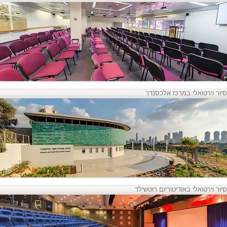
סיור וירטואלי במרכז אלכסנדר
סיור וירטואלי באודיטוריום רוטשילד