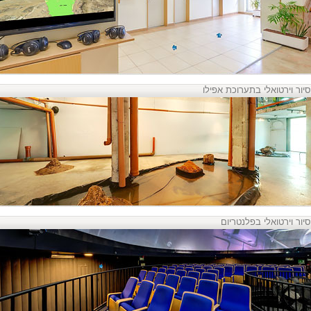
סיור וירטואלי בתערוכת אפילו
סיור וירטואלי בפלנטריום